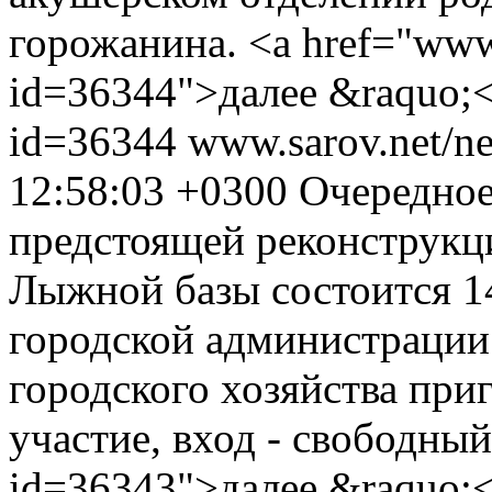
горожанина. <a href="www.
id=36344">далее &raquo;<
id=36344
www.sarov.net/n
12:58:03 +0300
Очередное
предстоящей реконструкц
Лыжной базы состоится 14
городской администрации
городского хозяйства при
участие, вход - свободный
id=36343">далее &raquo;<