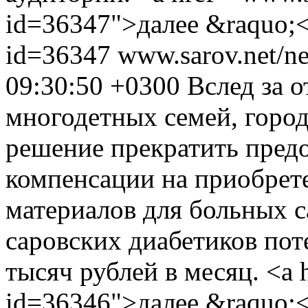
id=36347">далее &raquo;<
id=36347
www.sarov.net/n
09:30:50 +0300
Вслед за 
многодетных семей, горо
решение прекратить пред
компенсации на приобрет
материалов для больных 
саровских диабетиков пот
тысяч рублей в месяц. <a 
id=36346">далее &raquo;<