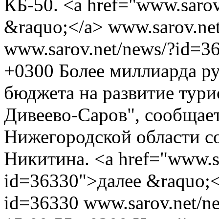
КБ-50. <a href="www.saro
&raquo;</a>
www.sarov.ne
www.sarov.net/news/?id=3
+0300
Более миллиарда ру
бюджета на развитие тури
Дивеево-Саров", сообщает
Нижегородской области со
Никитина. <a href="www.sa
id=36330">далее &raquo;<
id=36330
www.sarov.net/n