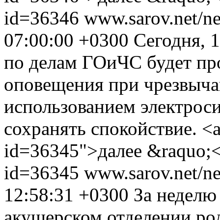
id=36346
www.sarov.net/n
07:00:00 +0300
Сегодня, 
по делам ГОиЧС будет пр
оповещения при чрезвыча
использованием электрос
сохранять спокойствие. <a
id=36345">далее &raquo;<
id=36345
www.sarov.net/n
12:58:31 +0300
За неделю 
акушерском отделении род