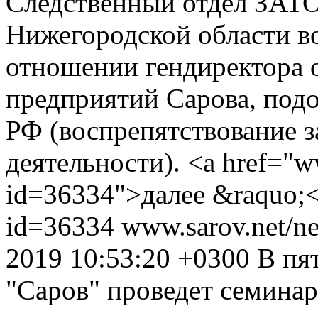
Следственный отдел ЗАТ
Нижегородской области во
отношении гендиректора 
предприятий Сарова, подоз
РФ (воспрепятствование 
деятельности). <a href="w
id=36334">далее &raquo;<
id=36334
www.sarov.net/n
2019 10:53:20 +0300
В пя
"Саров" проведет семина