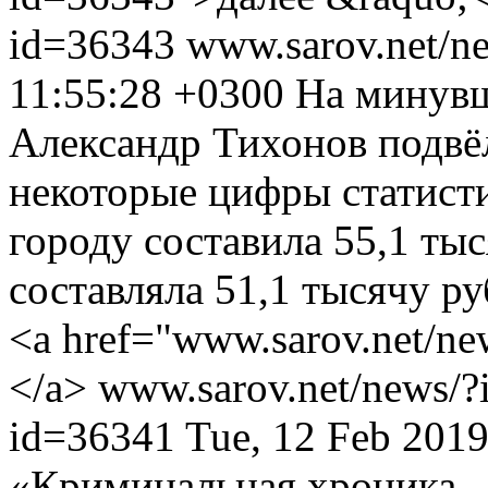
id=36343
www.sarov.net/n
11:55:28 +0300
На минувш
Александр Тихонов подвёл
некоторые цифры статисти
городу составила 55,1 тыс
составляла 51,1 тысячу р
<a href="www.sarov.net/n
</a>
www.sarov.net/news/
id=36341
Tue, 12 Feb 201
«Криминальная хроника -