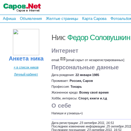
Афиша
Объявления
Желтые страницы
Карта Сарова
Фотоальбо
Ник:
Федор Соловушкин
Интернет
Анкета ника
email:
[email скрыт от незарегистрированных]
Персональные данные
« в список ников
Личный кабинет
Дата рождения:
22 января 1985
Проживает:
Россия, Саров
Профессия:
Токарь
Жизненное кредо:
Всему своё время
Хобби, интересы:
Спорт, книги и.т.д
О себе
Напиши и узнаешь=)
Дата регистрации:
23 октября 2011, 16:51
Последнее изменение информации:
25 октября 2011
Последнее посещение:
23 октября 2011, 16:51