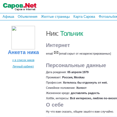
Афиша
Объявления
Желтые страницы
Карта Сарова
Фотоальбо
Ник:
Тольчик
Интернет
Анкета ника
email:
[email скрыт от незарегистрированных]
« в список ников
Персональные данные
Личный кабинет
Дата рождения:
05 апреля 1979
Проживает:
Россия, Moskau
Профессия:
Хотелось бы отдохнуть от неё.
Семейное положение:
Холост
Жизненное кредо:
доставлять радость
Хобби, интересы:
Всё интересно, люблю по-веселит
О себе
Ну что вам сказать, общем зашёл к вам случайно.