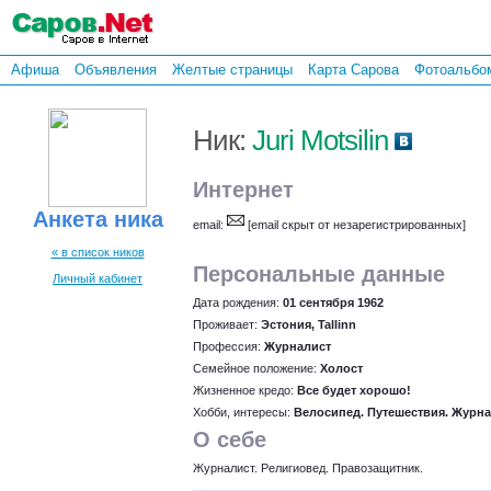
Афиша
Объявления
Желтые страницы
Карта Сарова
Фотоальбо
Ник:
Juri Motsilin
Интернет
Анкета ника
email:
[email скрыт от незарегистрированных]
« в список ников
Персональные данные
Личный кабинет
Дата рождения:
01 сентября 1962
Проживает:
Эстония, Tallinn
Профессия:
Журналист
Семейное положение:
Холост
Жизненное кредо:
Все будет хорошо!
Хобби, интересы:
Велосипед. Путешествия. Журна
О себе
Журналист. Религиовед. Правозащитник.