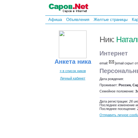
Афиша
Объявления
Желтые страницы
Ка
Ник:
Натал
Интернет
Анкета ника
email:
[email скрыт о
Персональн
« в список ников
Личный кабинет
Дата рождения:
Проживает:
Россия, Са
Семейное положение:
З
Дата регистрации:
26 ию
Последнее изменение 
Последнее посещение:
Отправить личное сооб