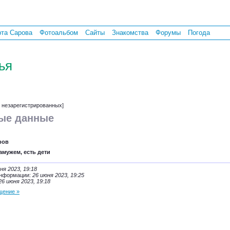
рта Сарова
Фотоальбом
Сайты
Знакомства
Форумы
Погода
ья
т незарегистрированных]
ые данные
ров
амужем, есть дети
ня 2023, 19:18
информации:
26 июня 2023, 19:25
26 июня 2023, 19:18
щение »