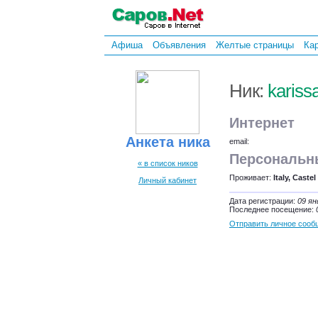
Афиша
Объявления
Желтые страницы
Ка
Ник:
karis
Интернет
Анкета ника
email:
Персональн
« в список ников
Проживает:
Italy, Caste
Личный кабинет
Дата регистрации:
09 ян
Последнее посещение:
Отправить личное сооб