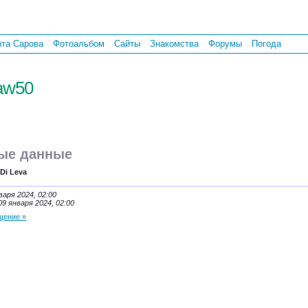
рта Сарова
Фотоальбом
Сайты
Знакомства
Форумы
Погода
saw50
ые данные
l Di Leva
варя 2024, 02:00
09 января 2024, 02:00
щение »