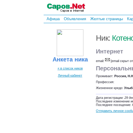
Афиша
Объявления
Желтые страницы
Ка
Ник:
Котен
Интернет
Анкета ника
email:
[email скрыт о
Персональн
« в список ников
Личный кабинет
Проживает:
Россия, Н.
Профессия:
Жизненное кредо:
Улыб
Дата регистрации:
29 де
Последнее изменение 
Последнее посещение:
Отправить личное сооб