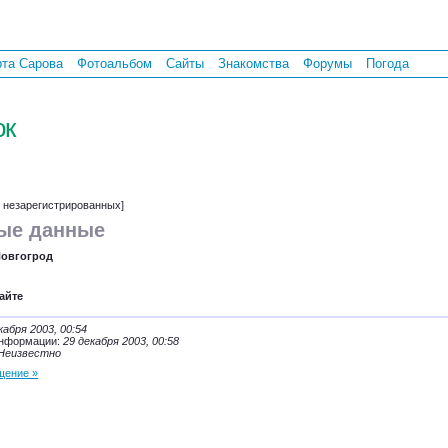
рта Сарова
Фотоальбом
Сайты
Знакомства
Форумы
Погода
ок
т незарегистрированных]
ые данные
Новгогрод
айте
кабря 2003, 00:54
информации:
29 декабря 2003, 00:58
Неизвестно
щение »