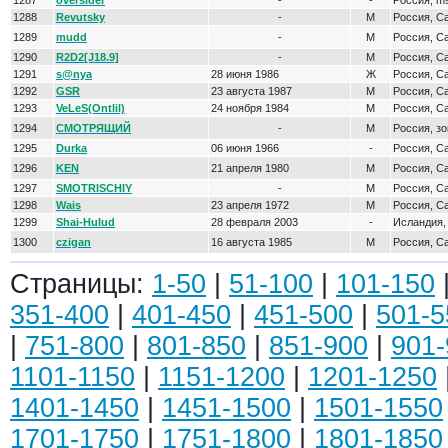
1287
oversider
-
-
Россия, m
1288
Revutsky
-
М
Россия, С
1289
mudd
-
М
Россия, С
1290
R2D2[J18.9]
-
М
Россия, С
1291
s@nya
28 июня 1986
Ж
Россия, С
1292
GSR
23 августа 1987
М
Россия, С
1293
VeLeS(Ontlil)
24 ноября 1984
М
Россия, С
1294
СМОТРЯЩИЙ
-
М
Россия, зо
1295
Durka
06 июня 1966
-
Россия, С
1296
KEN
21 апреля 1980
М
Россия, С
1297
SMOTRISCHIY
-
М
Россия, С
1298
Wais
23 апреля 1972
М
Россия, С
1299
Shai-Hulud
28 февраля 2003
-
Исландия,
1300
czigan
16 августа 1985
М
Россия, С
Страницы:
1-50
|
51-100
|
101-150
351-400
|
401-450
|
451-500
|
501-5
|
751-800
|
801-850
|
851-900
|
901-
1101-1150
|
1151-1200
|
1201-1250
1401-1450
|
1451-1500
|
1501-1550
1701-1750
|
1751-1800
|
1801-1850