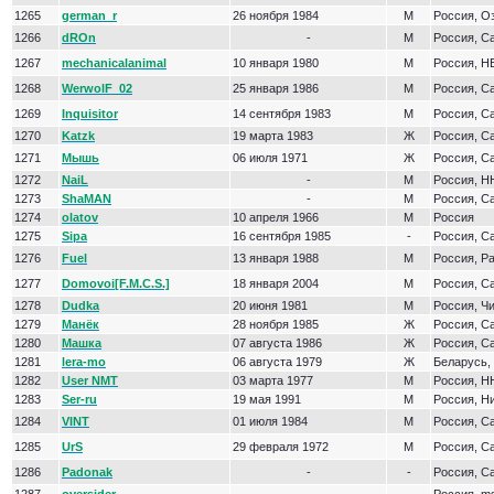
1265
german_r
26 ноября 1984
М
Россия, О
1266
dROn
-
М
Россия, С
1267
mechanicalanimal
10 января 1980
М
Россия, Н
1268
WerwolF_02
25 января 1986
М
Россия, С
1269
Inquisitor
14 сентября 1983
М
Россия, С
1270
Katzk
19 марта 1983
Ж
Россия, С
1271
Мышь
06 июля 1971
Ж
Россия, С
1272
NaiL
-
М
Россия, Н
1273
ShaMAN
-
М
Россия, С
1274
olatov
10 апреля 1966
М
Россия
1275
Sipa
16 сентября 1985
-
Россия, С
1276
Fuel
13 января 1988
М
Россия, Р
1277
Domovoi[F.M.C.S.]
18 января 2004
М
Россия, С
1278
Dudka
20 июня 1981
М
Россия, Ч
1279
Манёк
28 ноября 1985
Ж
Россия, С
1280
Машка
07 августа 1986
Ж
Россия, С
1281
lera-mo
06 августа 1979
Ж
Беларусь,
1282
User NMT
03 марта 1977
М
Россия, Н
1283
Ser-ru
19 мая 1991
М
Россия, Н
1284
VINT
01 июля 1984
М
Россия, С
1285
UrS
29 февраля 1972
М
Россия, С
1286
Padonak
-
-
Россия, С