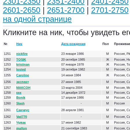
2301-2350
|
2351-2400
|
2401-2450
2601-2650
|
2651-2700
|
2701-2750
на одной странице
Кликните на ник, чтобы увидеть ег
№
Ник
Дата рождения
Пол
Проживае
1251
nickfire
23 января 1986
М
Россия, Pit
1252
TOSIK
20 октября 1985
Ж
Россия, Н
1253
kristinan
07 января 1978
Ж
Россия, Т
1254
losted
19 октября 1982
М
Россия, С
1255
Caroline
14 июня 1984
Ж
Россия, С
1256
эксперт
27 июня 1985
М
Россия, С
1257
МАКСОН
13 марта 2004
М
Россия, М
1258
ккк
14 декабря 1972
М
Россия, С
1259
Bonik
17 апреля 1986
М
Россия, С
1260
Slash
-
М
Россия
1261
Санчеус
28 апреля 1981
М
Россия, С
1262
Vad770
-
М
Россия, С
1263
Чувак
17 июня 1982
М
Россия, С
1264
maXon
21 сентября 1983
М
Россия, С