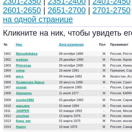
2301-2350
|
2351-2400
|
2401-2450
2601-2650
|
2651-2700
|
2701-2750
на одной странице
Кликните на ник, чтобы увидеть ег
№
Ник
Дата рождения
Пол
Проживает
1901
Малыфффка
08 октября 1989
Ж
Россия, Росто
1902
wedsan
29 декабря 1990
М
Россия, Киров
1903
Princessa
09 октября 1995
Ж
Россия, Нижн
1904
osina
16 июля 1991
Ж
Германия, Са
1905
инга
09 января 1982
Ж
Казахстан, Ас
1906
Хозяинова Дарья
18 августа 1996
Ж
Россия, Санкт
1907
vzupat
29 апреля 1985
-
Россия, Саро
1908
Alamatma
11 июля 1977
Ж
Россия, КАРА
1909
zunder1982
03 декабря 1982
М
Россия, Саро
1910
дарьяна
02 июня 1994
Ж
Россия, моск
1911
JAMPER
02 января 1993
-
Россия, Моск
1912
snezhan
13 марта 1976
Ж
Россия, пионе
1913
Кира_евг
01 марта 1975
Ж
Россия, моск
1914
Happy
10 мая 1976
М
Россия, Сама