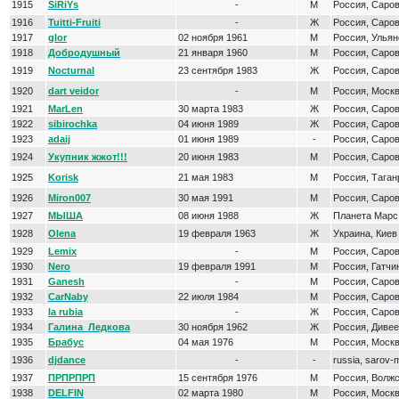
1915
SiRiYs
-
М
Россия, Саро
1916
Tuitti-Fruiti
-
Ж
Россия, Саро
1917
glor
02 ноября 1961
М
Россия, Ульян
1918
Добродушный
21 января 1960
М
Россия, Саро
1919
Nocturnal
23 сентября 1983
Ж
Россия, Саро
1920
dart veidor
-
М
Россия, Моск
1921
MarLen
30 марта 1983
Ж
Россия, Саро
1922
sibirochka
04 июня 1989
Ж
Россия, Саро
1923
adaij
01 июня 1989
-
Россия, Саро
1924
Укупник жжот!!!
20 июня 1983
М
Россия, Саро
1925
Korisk
21 мая 1983
М
Россия, Таган
1926
Miron007
30 мая 1991
М
Россия, Саро
1927
МЫША
08 июня 1988
Ж
Планета Марс
1928
Olena
19 февраля 1963
Ж
Украина, Киев
1929
Lemix
-
М
Россия, Саро
1930
Nero
19 февраля 1991
М
Россия, Гатчи
1931
Ganesh
-
М
Россия, Саро
1932
СarNaby
22 июля 1984
М
Россия, Саро
1933
la rubia
-
Ж
Россия, Саро
1934
Галина_Ледкова
30 ноября 1962
Ж
Россия, Диве
1935
Брабус
04 мая 1976
М
Россия, Моск
1936
djdance
-
-
russia, sarov
1937
ПРПРПРП
15 сентября 1976
М
Россия, Волж
1938
DELFIN
02 марта 1980
М
Россия, Моск