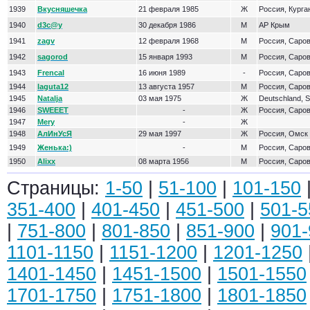
1939
Вкусняшечка
21 февраля 1985
Ж
Россия, Курга
1940
d3c@y
30 декабря 1986
М
АР Крым
1941
zagv
12 февраля 1968
М
Россия, Саро
1942
sagorod
15 января 1993
М
Россия, Саро
1943
Frencal
16 июня 1989
-
Россия, Саро
1944
laguta12
13 августа 1957
М
Россия, Саро
1945
Natalja
03 мая 1975
Ж
Deutschland, S
1946
SWEEET
-
Ж
Россия, Саро
1947
Mery
-
Ж
1948
АлИнУсЯ
29 мая 1997
Ж
Россия, Омск
1949
Женька:)
-
М
Россия, Саро
1950
Alixx
08 марта 1956
М
Россия, Саро
Страницы:
1-50
|
51-100
|
101-150
351-400
|
401-450
|
451-500
|
501-5
|
751-800
|
801-850
|
851-900
|
901-
1101-1150
|
1151-1200
|
1201-1250
1401-1450
|
1451-1500
|
1501-1550
1701-1750
|
1751-1800
|
1801-1850