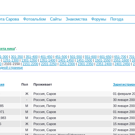
рта Сарова
Фотоальбом
Сайты
Знакомства
Форумы
Погода
кета ника
".
1-300
|
301-350
|
351-400
|
401-450
|
451-500
|
501-550
|
551-600
|
601-650
|
651-700
|
701
0
|
1251-1300
|
1301-1350
|
1351-1400
|
1401-1450
|
1451-1500
|
1501-1550
|
1551-1600
|
1
0
| 2101-2150 |
2151-2200
|
2201-2250
|
2251-2300
|
2301-2350
|
2351-2400
|
2401-2450
|
2
одной странице
ния
Пол
Проживает
Зарегистрир
-
Ж
Россия, Саров
01 февраля 20
-
-
Россия, Саров
30 января 200
985
М
Россия, Питер
30 января 200
971
М
Россия, Саров
01 января 200
1983
М
Россия, Саров
29 января 200
6
Ж
Россия, Саров
15 января 200
-
М
Россия, Саров
27 января 200