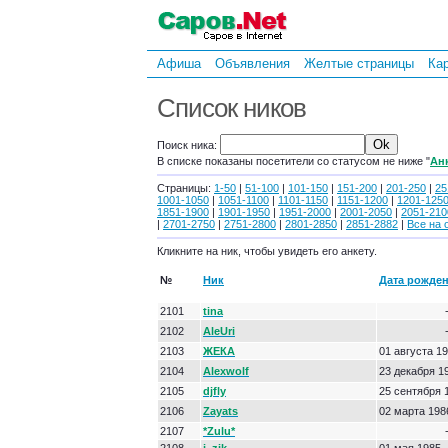
Афиша
Объявления
Желтые страницы
Ка
Список ников
Поиск ника:
В списке показаны посетители со статусом не ниже "
Ан
Страницы:
1-50
|
51-100
|
101-150
|
151-200
|
201-250
|
25
1001-1050
|
1051-1100
|
1101-1150
|
1151-1200
|
1201-125
1851-1900
|
1901-1950
|
1951-2000
|
2001-2050
|
2051-210
|
2701-2750
|
2751-2800
|
2801-2850
|
2851-2882
|
Все на 
Кликните на ник, чтобы увидеть его анкету.
№
Ник
Дата рожде
2101
tina
2102
AleUri
2103
ЖЕКА
01 августа 1
2104
Alexwolf
23 декабря 1
2105
djfly
25 сентября 
2106
Zayats
02 марта 198
2107
*Zulu*