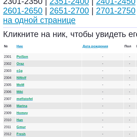
2301-2350 |
2351-2400
|
2401-2450
2601-2650
|
2651-2700
|
2701-2750
на одной странице
Кликните на ник, чтобы увидеть ег
№
Ник
Дата рождения
Пол
2301
PoiSon
-
-
2302
Oraz
-
-
2303
o1g
-
-
2304
NWolf
-
-
2305
MoM
-
-
2306
Miki
-
-
2307
mefistofel
-
-
2308
Marina
-
-
2309
Homey
-
-
2310
Han
-
-
2311
Gmur
-
-
2312
Fresh
-
-