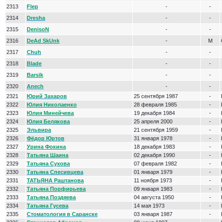
2313
Flep
-
-
2314
Dresha
-
-
2315
DenisoN
-
-
2316
DeAd SkUnk
-
М
2317
Chuh
-
-
2318
Blade
-
-
2319
Barsik
-
-
2320
Anech
-
-
2321
Юрий Захаров
25 сентября 1987
-
2322
Юлия Николаенко
28 февраля 1985
-
2323
Юлия Минейчева
19 декабря 1984
-
2324
Юлия Белякова
25 апреля 2000
-
2325
Эльвира
21 сентября 1959
-
2326
Фёдор Юртов
31 января 1978
-
2327
Урина Фокина
18 декабря 1983
-
2328
Татьяна Шаина
02 декабря 1990
-
2329
Татьяна Сухова
07 февраля 1982
-
2330
Татьяна Спесивцева
01 января 1979
-
2331
ТАТЬЯНА Раштанова
11 ноября 1973
-
2332
Татьяна Порфирьева
09 января 1983
-
2333
Татьяна Поздяева
04 августа 1950
-
2334
Татьяна Гусева
14 мая 1973
-
2335
Стоматология в Саранске
03 января 1987
-