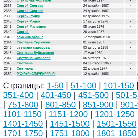
2336
Станислав Абрамов
08 июня 1997
-
2337
Сергей Сергеев
24 декабря 1987
-
2338
Сергей Сергеев
24 декабря 1987
-
2339
Сергей Родин
02 декабря 1975
-
2340
Сергей Родин
17 августа 1976
-
2341
Сергей Малышев
05 июня 1976
-
2342
Сергей
26 июля 1987
-
2343
семкина галина
12 февраля 1950
-
2344
Светлана Сирхаева
01 июня 1987
-
2345
светлана сидорова
03 августа 1988
-
2346
Светлана Буйваленко
17 мая 1969
-
2347
Светлана Борисова
06 октября 1975
-
2348
Светлана
04 сентября 1968
-
2349
Светлана
22 апреля 1977
-
2350
Р’С‹Р±РѕСЂР‘РђР”РѕРІ
12 декабря 1983
-
Страницы:
1-50
|
51-100
|
101-150
351-400
|
401-450
|
451-500
|
501-5
|
751-800
|
801-850
|
851-900
|
901-
1101-1150
|
1151-1200
|
1201-1250
1401-1450
|
1451-1500
|
1501-1550
1701-1750
|
1751-1800
|
1801-1850