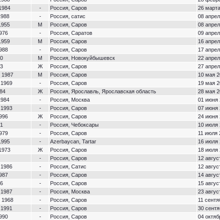
1984
-
Россия, Саров
26 марта
1988
-
Россия, сатис
08 апрел
1955
М
Россия, Саров
08 апрел
976
-
Россия, Саратов
09 апрел
1959
М
Россия, Саров
16 апрел
988
-
Россия, Саров
17 апрел
80
М
Россия, Новокуйбышевск
22 апрел
73
Ж
Россия, Саров
27 апрел
 1987
М
Россия, Саров
10 мая 2
 1969
-
Россия, Саров
19 мая 2
84
Ж
Россия, Ярославль, Ярославская область
28 мая 2
1984
-
Россия, Москва
01 июня 
 1993
-
Россия, Саров
07 июня 
996
Ж
Россия, Саров
24 июня 
71
-
Россия, Чебоксары
10 июля 
979
-
Россия, Саров
11 июля 
1995
-
Azerbaycan, Tartar
16 июля 
1973
Ж
Россия, Саров
18 июля 
-
Россия, Саров
12 авгус
 1986
-
Россия, Сатис
12 авгус
987
-
Россия, Саров
14 авгус
86
-
Россия, Саров
15 авгус
 1987
-
Россия, Москва
23 авгус
 1968
-
Россия, Саров
11 сентя
 1991
-
Россия, Саров
30 сентя
990
-
Россия, Саров
04 октяб