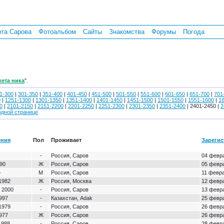
рта Сарова
Фотоальбом
Сайты
Знакомства
Форумы
Погода
кета ника
".
1-300
|
301-350
|
351-400
|
401-450
|
451-500
|
501-550
|
551-600
|
601-650
|
651-700
|
701
0
|
1251-1300
|
1301-1350
|
1351-1400
|
1401-1450
|
1451-1500
|
1501-1550
|
1551-1600
|
1
0
|
2101-2150
|
2151-2200
|
2201-2250
|
2251-2300
|
2301-2350
|
2351-2400
| 2401-2450 |
2
одной странице
ения
Пол
Проживает
Зареги
-
Россия, Саров
04 февра
90
Ж
Россия, Саров
05 февра
-
М
Россия, Саров
11 февра
1982
Ж
Россия, Москва
12 февра
 2000
-
Россия, Саров
13 февра
997
-
Казахстан, Adak
25 февра
1979
-
Россия, Саров
26 февра
977
Ж
Россия, Саров
26 февра
1988
-
Россия, Саров
28 февра