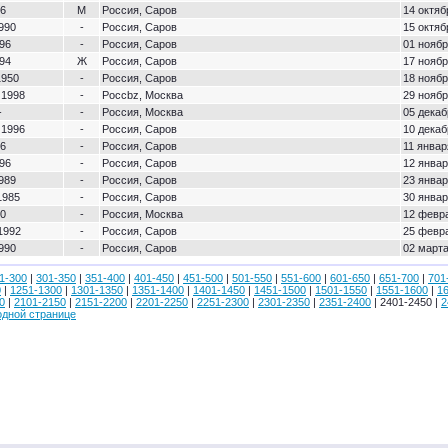
86
М
Россия, Саров
14 октяб
990
-
Россия, Саров
15 октяб
96
-
Россия, Саров
01 ноябр
94
Ж
Россия, Саров
17 ноябр
1950
-
Россия, Саров
18 ноябр
 1998
-
Росcbz, Москва
29 ноябр
-
-
Россия, Москва
05 декаб
 1996
-
Россия, Саров
10 декаб
86
-
Россия, Саров
11 январ
96
-
Россия, Саров
12 январ
989
-
Россия, Саров
23 январ
1985
-
Россия, Саров
30 январ
70
-
Россия, Москва
12 февра
1992
-
Россия, Саров
25 февра
990
-
Россия, Саров
02 марта
1-300
|
301-350
|
351-400
|
401-450
|
451-500
|
501-550
|
551-600
|
601-650
|
651-700
|
701
0
|
1251-1300
|
1301-1350
|
1351-1400
|
1401-1450
|
1451-1500
|
1501-1550
|
1551-1600
|
1
0
|
2101-2150
|
2151-2200
|
2201-2250
|
2251-2300
|
2301-2350
|
2351-2400
| 2401-2450 |
2
одной странице