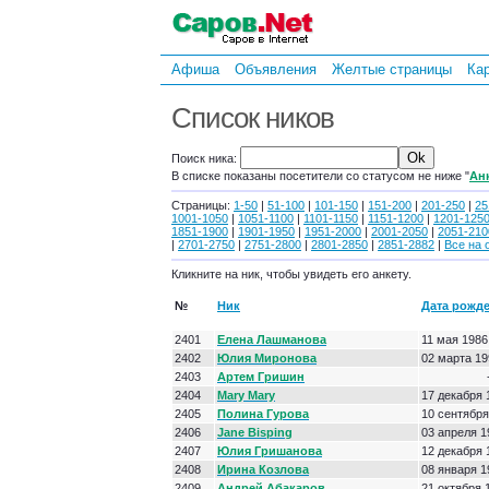
Афиша
Объявления
Желтые страницы
Ка
Список ников
Поиск ника:
В списке показаны посетители со статусом не ниже "
Ан
Страницы:
1-50
|
51-100
|
101-150
|
151-200
|
201-250
|
25
1001-1050
|
1051-1100
|
1101-1150
|
1151-1200
|
1201-125
1851-1900
|
1901-1950
|
1951-2000
|
2001-2050
|
2051-210
|
2701-2750
|
2751-2800
|
2801-2850
|
2851-2882
|
Все на 
Кликните на ник, чтобы увидеть его анкету.
№
Ник
Дата рожд
2401
Елена Лашманова
11 мая 1986
2402
Юлия Миронова
02 марта 19
2403
Артем Гришин
2404
Mary Mary
17 декабря 
2405
Полина Гурова
10 сентября
2406
Jane Bisping
03 апреля 1
2407
Юлия Гришанова
12 декабря 
2408
Ирина Козлова
08 января 1
2409
Андрей Абакаров
21 октября 