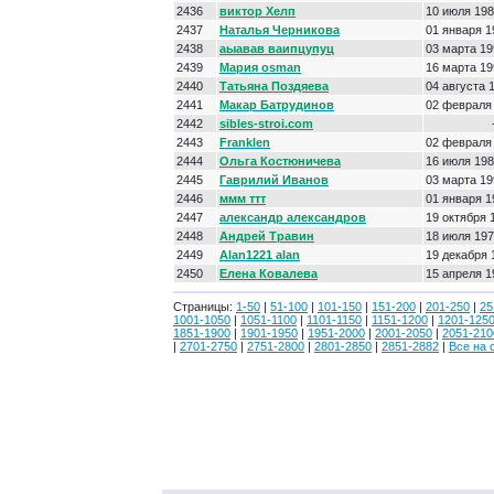
2436
виктор Хелп
10 июля 19
2437
Наталья Черникова
01 января 1
2438
аыавав ваипцупуц
03 марта 19
2439
Мария osman
16 марта 19
2440
Татьяна Поздяева
04 августа 
2441
Макар Батрудинов
02 февраля
2442
sibles-stroi.com
2443
Franklen
02 февраля
2444
Ольга Костюничева
16 июля 19
2445
Гаврилий Иванов
03 марта 19
2446
ммм ттт
01 января 1
2447
александр александров
19 октября 
2448
Андрей Травин
18 июля 19
2449
Alan1221 alan
19 декабря 
2450
Елена Ковалева
15 апреля 1
Страницы:
1-50
|
51-100
|
101-150
|
151-200
|
201-250
|
25
1001-1050
|
1051-1100
|
1101-1150
|
1151-1200
|
1201-125
1851-1900
|
1901-1950
|
1951-2000
|
2001-2050
|
2051-210
|
2701-2750
|
2751-2800
|
2801-2850
|
2851-2882
|
Все на 