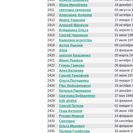
2410
Юлия Минейчева
19 декабря 
2411
светлана сидорова
03 августа 
2412
Александр Андреев
03 октября 
2413
Ирина Ушанова
17 января 1
2414
Алексей Манжула
29 октября 
2415
Кудашкина Ольга
01 апреля 1
2416
Сергей Черников
21 июня 19
2417
Кадровое агентство
27 июля 19
2418
Антон Лысцев
08 сентября
2419
Alina
23 февраля
2420
spectrgr Красиенко
20 марта 19
2421
Денис Рынков
11 октября 
2422
Гузель Гаянова
28 февраля
2423
Анна Батарева
04 апреля 1
2424
Сергей Тимофеев
07 июня 19
2425
Ольга Полушкина
16 января 1
2426
Fiko Abduraxmanov
15 октября 
2427
Наталья Ларюшина
14 декабря 
2428
Светлана Буйваленко
17 мая 1969
2429
hdh dhdhd
18 февраля
2430
Сергей Петров
01 января 1
2431
Гоша Антонов
09 июня 19
2432
Руслан Иванов
14 февраля
2433
Светлана
04 сентября
2434
Ольга Моревич
04 февраля
2435
Полина Гусейнова
26 апреля 1