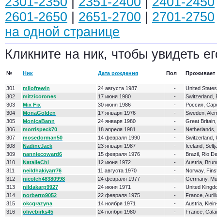
2301-2350
|
2351-2400
|
2401-2450
2601-2650
|
2651-2700
|
2701-2750
на одной странице
Кликните на ник, чтобы увидеть ег
№
Ник
Дата рождения
Пол
Проживает
301
milofrewin
24 августа 1987
-
United State
302
mitzicorones
17 июня 1980
-
Switzerland,
303
Mix Fix
30 июня 1986
-
Россия, Сар
304
MonaGolden
17 января 1976
-
Sweden, Ale
305
MonicaBann
24 января 1980
-
Great Britain
306
morrispeck70
18 апреля 1981
-
Netherlands,
307
mosedorman50
14 февраля 1990
-
Switzerland, 
308
NadineJack
23 января 1987
-
Iceland, Selt
309
nanniecoward6
15 февраля 1976
-
Brazil, Rio D
310
NatalieChi
12 июня 1972
-
Austria, Bru
311
neildhakiyarr76
11 августа 1970
-
Norway, Fins
312
nicoleh48380998
24 февраля 1977
-
Germany, M
313
nildakarp9927
24 июня 1971
-
United Kingd
314
norberto9052
22 февраля 1975
-
France, Auril
315
okcgrazyna
14 ноября 1971
-
Austria, Klei
316
olivebirks45
24 ноября 1980
-
France, Cala