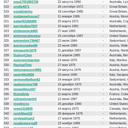
317
oma17f01883728
22 августа 1990
-
Australia, Ly
318
orville4571
26 сентября 1972
-
Great Britain
319
osvaldobrito
18 сентября 1985
-
Great Britain
320
ouidanewhouse7
11 января 1986
-
Austria, Moo
321
patjwf83366992
25 марта 1971
-
Australia, C
322
perryhelbig7937
10 марта 1981
-
Netherlands
323
philippwieck682
27 мая 1983
-
Netherlands,
324
philomenafereday
15 сентября 1987
-
United State
325
pmtmelvin739467
22 июля 1984
-
Switzerland, 
326
preciousedge84
22 июля 1980
-
Austria, Wal
327
qmxaustin1679
11 декабря 1987
-
Austria, Nied
328
QuincyClem
14 апреля 1985
-
Australia, B
329
quinngerstaecker
14 июня 1975
-
Italy, Martin
330
RachaelTem
27 мая 1975
-
Austria, Aspe
331
ramonamoore4981
24 августа 1978
-
Austria, Auen
332
randy84c0656
10 июня 1990
-
Italy, Savign
333
raymondkellow92
14 января 1975
-
Switzerland, 
334
reedwinning748
10 декабря 1970
-
Australia, W
335
renewillmott67
22 января 1971
-
Austria, Dost
336
RichelleVa
11 марта 1990
-
France, Colo
337
robtweingarth0
12 июля 1987
-
Australia, Bla
338
rogeliocss
26 декабря 1980
-
United State
339
rogerj310849
14 марта 1973
-
Canada, Van
340
ronhilliard32
28 февраля 1978
-
Netherlands,
341
rorybeatham3
17 апреля 1975
-
Netherlands
342
rosalinemoya28
23 ноября 1988
-
Netherlands,