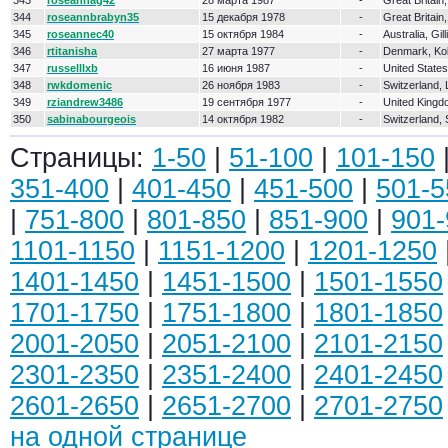
343
roseannag42
28 марта 1987
-
Great Britain
344
roseannbrabyn35
15 декабря 1978
-
Great Britain
345
roseannec40
15 октября 1984
-
Australia, Gil
346
rtitanisha
27 марта 1977
-
Denmark, Ko
347
russelllxb
16 июня 1987
-
United States
348
rwkdomenic
26 ноября 1983
-
Switzerland, 
349
rziandrew3486
19 сентября 1977
-
United Kingdo
350
sabinabourgeois
14 октября 1982
-
Switzerland,
Страницы:
1-50
|
51-100
|
101-150
351-400
|
401-450
|
451-500
|
501-5
|
751-800
|
801-850
|
851-900
|
901-
1101-1150
|
1151-1200
|
1201-1250
1401-1450
|
1451-1500
|
1501-1550
1701-1750
|
1751-1800
|
1801-1850
2001-2050
|
2051-2100
|
2101-2150
2301-2350
|
2351-2400
|
2401-2450
2601-2650
|
2651-2700
|
2701-2750
на одной странице