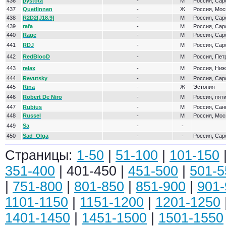
436
pystota
-
М
Россия, Сар
437
Quetlinnen
-
Ж
Россия, Мос
438
R2D2[J18.9]
-
М
Россия, Сар
439
rafa
-
М
Россия, Сар
440
Rage
-
М
Россия, Сар
441
RDJ
-
М
Россия, Сар
442
RedBlooD
-
М
Россия, Пет
443
relax
-
М
Россия, Ниж
444
Revutsky
-
М
Россия, Сар
445
Rina
-
Ж
Эстония
446
Robert De Niro
-
М
Россия, пят
447
Rubius
-
М
Россия, Сан
448
Russel
-
М
Россия, Мос
449
Sa
-
-
450
Sad_Olga
-
-
Россия, Сар
Страницы:
1-50
|
51-100
|
101-150
351-400
| 401-450 |
451-500
|
501-5
|
751-800
|
801-850
|
851-900
|
901-
1101-1150
|
1151-1200
|
1201-1250
1401-1450
|
1451-1500
|
1501-1550