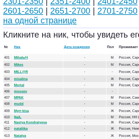
2301-2350
|
2351-2400
|
2401-2450
2601-2650
|
2651-2700
|
2701-2750
на одной странице
Кликните на ник, чтобы увидеть ег
№
Ник
Дата рождения
Пол
Проживает
401
MihalыЧ
-
М
Россия, Сар
402
Mikes
-
М
Россия, Сар
403
MILL@R
-
-
Россия, Сар
404
mixalina
-
Ж
Россия, Сар
405
Mortal
-
М
Россия, Сар
406
mouses
-
-
407
MPAK
-
М
Россия, Са
408
mudd
-
М
Россия, Сар
409
Myrr-kisa
-
Ж
Россия, Сар
410
NaiL
-
М
Россия, НН 
411
Nastya Kondratyeva
-
Ж
Россия, Сар
412
nataliika
-
Ж
Россия, Ниж
413
Natalya
-
Ж
Россия, Мос