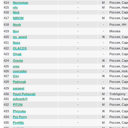
414
Necroman
-
М
Россия, Сар
415
nfs
-
М
Россия, Ниж
416
Nick
-
-
Россия, Сар
417
NIROM
-
М
Россия, Сар
418
Nook
-
-
Россия, HH
419
Noy
-
-
Москва
420
no_angel
-
Ж
Россия, Сар
421
Nuta
-
-
Россия, Сар
422
OLACOS
-
-
Россия, Сар
423
Olyak
-
-
Россия, Сар
424
Oreola
-
Ж
Россия, Сар
425
orex
-
М
Россия, Оре
426
oversider
-
-
Россия, msk
427
Oxy
-
Ж
Россия, Сар
428
Padonak
-
-
Россия, Са
429
parapet
-
М
Россия, Obn
430
Pavel Poltavski
-
М
Trekhgorny
431
piAnerk@
-
Ж
Россия, Сар
432
PITON
-
М
Россия, Сар
433
Plytovka
-
Ж
Россия, Сар
434
Pot Porry
-
М
Россия, Сар
435
PsyH0z
-
М
Россия, Сар