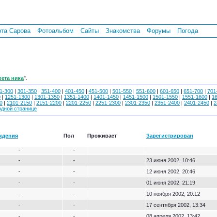
рта Сарова
Фотоальбом
Сайты
Знакомства
Форумы
Погода
кета ника
".
1-300
|
301-350
|
351-400
|
401-450
|
451-500
|
501-550
|
551-600
|
601-650
|
651-700
|
701
0
|
1251-1300
|
1301-1350
|
1351-1400
|
1401-1450
|
1451-1500
|
1501-1550
|
1551-1600
|
1
0
|
2101-2150
|
2151-2200
|
2201-2250
|
2251-2300
|
2301-2350
|
2351-2400
|
2401-2450
|
2
одной странице
ждения
Пол
Проживает
Зарегистрирован
-
-
-
-
23 июня 2002, 10:46
-
-
12 июня 2002, 20:46
-
-
01 июня 2002, 21:19
-
-
10 ноября 2002, 20:12
-
-
17 сентября 2002, 13:34
-
-
08 апреля 2002, 13:42