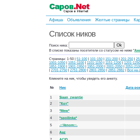
Афиша
Объявления
Желтые страницы
Ка
Список ников
Поиск ника:
В списке показаны посетители со статусом не ниже "
Ан
Страницы: 1-50 |
51-100
|
101-150
|
151-200
|
201-250
|
25
1001-1050
|
1051-1100
|
1101-1150
|
1151-1200
|
1201-125
1851-1900
|
1901-1950
|
1951-2000
|
2001-2050
|
2051-210
|
2701-2750
|
2751-2800
|
2801-2850
|
2851-2882
|
Все на 
Кликните на ник, чтобы увидеть его анкету.
№
Ник
Дата ро
1
$jaan_zwantje
2
"Кот"
3
*Mew*
4
*spoilinka*
5
.::Venom::.
6
Aaz
7
ACID