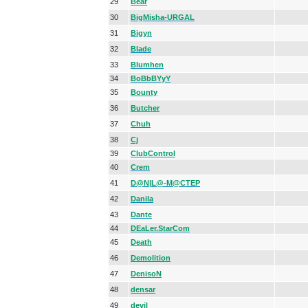
29
Bear
30
BigMisha-URGAL
31
Bigyn
32
Blade
33
Blumhen
34
BoBbBYyY
35
Bounty
36
Butcher
37
Chuh
38
Cj
39
ClubControl
40
Crem
41
D@N|L@-M@CTEP
42
Danila
43
Dante
44
DEaLer.StarCom
45
Death
46
Demolition
47
DenisoN
48
densar
49
devil