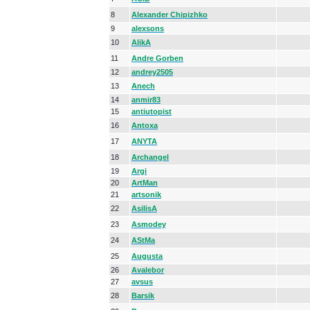
8
Alexander Chipizhko
9
alexsons
10
AlikA
11
Andre Gorben
12
andrey2505
13
Anech
14
anmir83
15
antiutopist
16
Antoxa
17
ANYTA
18
Archangel
19
Argi
20
ArtMan
21
artsonik
22
AsilisA
23
Asmodey
24
AStMa
25
Augusta
26
Avalebor
27
avsus
28
Barsik