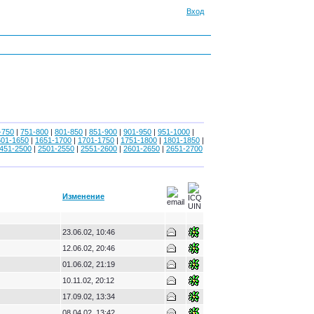
Вход
-750
|
751-800
|
801-850
|
851-900
|
901-950
|
951-1000
|
601-1650
|
1651-1700
|
1701-1750
|
1751-1800
|
1801-1850
|
451-2500
|
2501-2550
|
2551-2600
|
2601-2650
|
2651-2700
Изменение
23.06.02, 10:46
12.06.02, 20:46
01.06.02, 21:19
10.11.02, 20:12
17.09.02, 13:34
08.04.02, 13:42