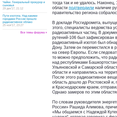
тогда так и не удалось. Наконец
Чайки. Генеральный прокурор и
сыновья
области
подтвердили
наличие рут
29 дек’17, 21:12
правительство региона собралос
Пути изотопа. Над какими
городами России прошло
В докладе Росгидромета, выпущ
радиоактивное облако
25 ноя’17, 23:27
этого, специалисты ведомства у
радиоактивных частиц. В докумен
Все темы форума »
рутений-106 был зафиксирован в
радиоактивный изотоп был обнар
Дону. Затем он переместился в 
на север Европы. Если следова
то можно предположить, что рад
над республиками Башкортостан
Ульяновской и Самарской област
области и направились на терри
После этого радиоактивное веще
область дошло до Ростовской и
и Краснодарским краем, отправи
Однако замеров по этим областя
По словам руководителя энерге
России» Рашида Алимова, причи
«Мы общаемся с Надеждой Кутеп
надежд“, которая говорила с фр