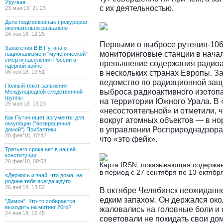
Уругвая
с их деятельностью.
23 мая’19, 21:23
Дело подмосковных прокуроров
окончательно развалено
24 ноя’18, 12:25
Первыми о выбросе рутения-106
Заявления В.В.Путина о
мониторинговые станции в нача
национализме и "мученической"
смерти населения России в
превышение содержания радиоак
ядерной войне.
в нескольких странах Европы. 
06 ноя’18, 19:51
ведомство по радиационной защ
Полный текст заявления
выброса радиоактивного изотопа
Международной следственной
группы
на территории Южного Урала. В 
29 мая’18, 13:23
«несостоятельной» и отметили, 
Как Путин ищет аргументы для
вокруг атомных объектов — в но
оккупации ("возвращения
в управлении Росприроднадзора
домой") Прибалтики
28 фев’18, 10:42
что «это фейк».
Третьего срока нет в нашей
конституции
28 фев’18, 09:58
Карта IRSN, показывающая содержан
в период с 27 сентября по 13 октябр
«Держись и знай, что дома, на
родине тебя всегда ждут»
26 янв’18, 13:52
В октябре Челябинск неожидан
едким запахом. Он держался око
"Димон". Кто-то собирается
выходить на митинг 26го?
жаловались на головные боли и 
24 янв’18, 16:45
советовали не покидать свои до