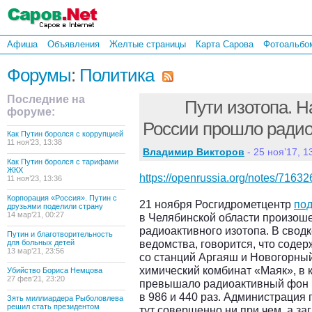
Афиша
Объявления
Желтые страницы
Карта Сарова
Фотоальбо
Форумы
:
Политика
Последние на
Пути изотопа. Н
форуме:
России прошло радио
Как Путин боролся с коррупцией
11 ноя’23, 13:38
Владимир Викторов
- 25 ноя’17, 1
Как Путин боролся с тарифами
ЖКХ
https://openrussia.org/notes/71632
11 ноя’23, 13:36
Корпорация «Россия». Путин с
21 ноября Росгидрометцентр
по
друзьями поделили страну
14 мар’21, 00:27
в Челябинской области произоше
радиоактивного изотопа. В сводк
Путин и благотворительность
ведомства, говорится, что содер
для больных детей
13 мар’21, 23:56
со станций Аргаяш и Новогорный
химический комбинат «Маяк», в 
Убийство Бориса Немцова
27 фев’21, 23:20
превышало радиоактивный фон
в 986 и 440 раз. Администрация 
Зять миллиардера Рыболовлева
решил стать президентом
тут совершенно ни при чем, а з