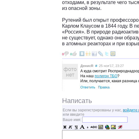
отходами, в результате чего ты
из опасной зоны.
Рутений был открыт профессоро
Карлом Клаусом в 1844 году. В п
«Россия». В природе радиоактив
не существует, однако они обра
в атомных реакторах и при взры
0
0
ДенисR
#
25 ноя’17, 23:27
А куда смотрит Росприроднадзо
На наш
полигон ТБО
?
Или, получается, какая разница 
Ответить
Правка
Написать
Если вы зарегистрированы у нас,
войдите 
или введите
Ваше имя: