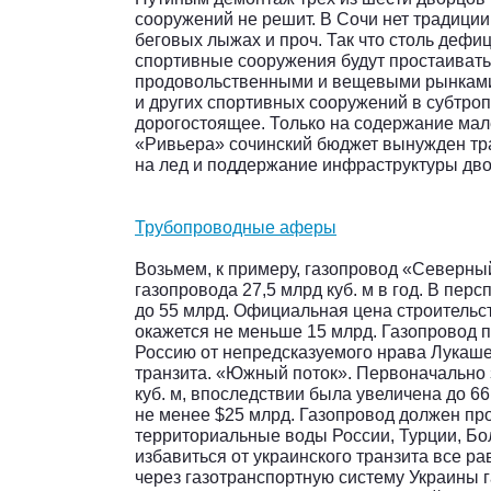
сооружений не решит. В Сочи нет традиции 
беговых лыжах и проч. Так что столь дефи
спортивные сооружения будут простаивать
продовольственными и вещевыми рынками
и других спортивных сооружений в субтро
дорогостоящее. Только на содержание мале
«Ривьера» сочинский бюджет вынужден трат
на лед и поддержание инфраструктуры дво
Трубопроводные аферы
Возьмем, к примеру, газопровод «Северны
газопровода 27,5 млрд куб. м в год. В пер
до 55 млрд. Официальная цена строительс
окажется не меньше 15 млрд. Газопровод 
Россию от непредсказуемого нрава Лукаше
транзита. «Южный поток». Первоначально
куб. м, впоследствии была увеличена до 66
не менее $25 млрд. Газопровод должен про
территориальные воды России, Турции, Бол
избавиться от украинского транзита все ра
через газотранспортную систему Украины г