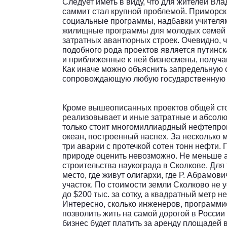
Следует иметь в виду, что для жителей Вл
саммит стал крупной проблемой. Приморс
социальные программы, надбавки учителям
жилищные программы для молодых семей 
затратных авантюрных строек. Очевидно, 
подобного рода проектов является путинс
и приближенные к ней бизнесмены, получ
Как иначе можно объяснить запредельную 
сопровождающую любую государственную 
Кроме вышеописанных проектов общей ст
реализовывает и иные затратные и абсол
только стоит многомиллиардный нефтепро
океан, построенный наспех. За несколько 
три аварии с протечкой сотен тонн нефти. 
природе оценить невозможно. Не меньше 
строительства наукограда в Сколкове. Для т
место, где живут олигархи, где Р. Абрамо
участок. По стоимости земли Сколково не у
до $200 тыс. за сотку, а квадратный метр н
Интересно, сколько инженеров, программис
позволить жить на самой дорогой в России 
бизнес будет платить за аренду площадей в