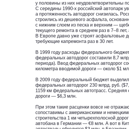
у половины из них неудовлетворительны по
С середины 1990-х российский автопарк ув
а протяженность автодорог снизилась. Рос
строились из дешевого асфальта, основан
с нижним слоем из песка и верхним — щеб
текущего ремонта в среднем раз в 7–8 лет, 
В Европе давно уже строят асфальтовые д
требующие капремонта раз в 30 лет.
В 1999 году расходы федерального бюджет
федеральных автодорог составили 8,7 млрд 
периода). Ввод федеральных автодорог со
километра вводимой дороги — около $1 мл
В 2009 году федеральный бюджет выделил 
федеральных автодорог 230 млрд. руб. ($7,2
1159 км федеральных автотрасс. Средняя 
дороги — $6,3 млн.
При этом такие расценки вовсе не отражаю
сопоставимы с американскими и немецким
строительства 1 км четырехполосной дорог
автобана в Германии — €8 млн. А вот в Ки
автострады обходится $3 млн, в Бразилии 