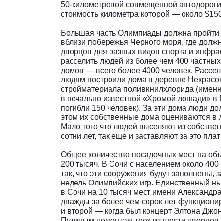
50-километровой совмещенной автодороги
стоимость километра которой — около $150
Большая часть Олимпиады должна пройти 
вблизи побережья Черного моря, где долж
дворцов для разных видов спорта и инфра
расселить людей из более чем 400 частных
домов — всего более 4000 человек. Рассе
людям построили дома в деревне Некрасов
стройматериала поливинилхлорида (именн
в печально известной «Хромой лошади» в П
погибли 150 человек). За эти дома люди д
этом их собственные дома оцениваются в 
Мало того что людей выселяют из собствен
сотни лет, так еще и заставляют за это плат
Общее количество посадочных мест на об
200 тысяч. В Сочи с населением около 400 
так, что эти сооружения будут заполнены, 
недель Олимпийских игр. Единственный н
в Сочи на 10 тысяч мест имени Александр
дважды за более чем сорок лет функциони
и второй — когда был концерт Элтона Джо
Путиным демонтаж трех из шести дворцов 