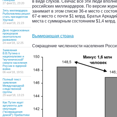
Немцова
в виде слухов. Сейчас все эти люди вполн
27 фев’21, 23:20
российских миллиардеров. По версии журн
занимает в этом списке 36-е место с сост
Зять миллиардера
Рыболовлева решил
67-е место с почти $1 млрд. Братья Аркад
стать президентом
Уругвая
места с суммарным состоянием $1,4 млрд.
23 мая’19, 21:23
Дело подмосковных
прокуроров
Вымирающая страна
окончательно
развалено
24 ноя’18, 12:25
Сокращение численности населения Росси
Заявления
В.В.Путина о
национализме и
"мученической"
смерти населения
России в ядерной
войне.
06 ноя’18, 19:51
Полный текст
заявления
Международной
следственной
группы
29 мая’18, 13:23
Как Путин ищет
аргументы для
оккупации
("возвращения
домой") Прибалтики