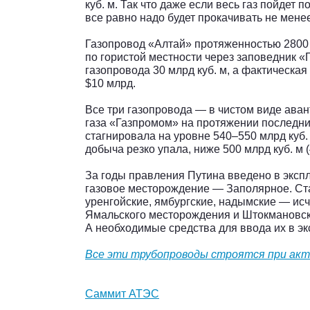
куб. м. Так что даже если весь газ пойдет 
все равно надо будет прокачивать не мене
Газопровод «Алтай» протяженностью 2800
по гористой местности через заповедник 
газопровода 30 млрд куб. м, а фактическая
$10 млрд.
Все три газопровода — в чистом виде аван
газа «Газпромом» на протяжении последних
стагнировала на уровне 540–550 млрд куб. 
добыча резко упала, ниже 500 млрд куб. м (
За годы правления Путина введено в эксп
газовое месторождение — Заполярное. С
уренгойские, ямбургские, надымские — ис
Ямальского месторождения и Штокмановск
А необходимые средства для ввода их в э
Все эти трубопроводы строятся при акт
Саммит АТЭС