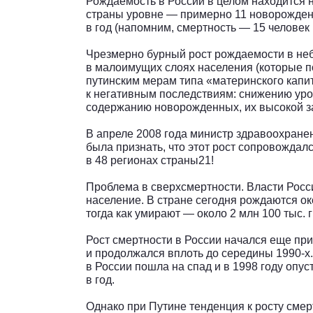
Рождаемость в России в целом находится 
страны уровне — примерно 11 новорожден
в год (напомним, смертность — 15 человек 
Чрезмерно бурный рост рождаемости в неб
в малоимущих слоях населения (которые п
путинским мерам типа «материнского капи
к негативным последствиям: снижению уро
содержанию новорожденных, их высокой з
В апреле 2008 года министр здравоохране
была признать, что этот рост сопровождал
в 48 регионах страны21!
Проблема в сверхсмертности. Власти Росс
население. В стране сегодня рождаются око
тогда как умирают — около 2 млн 100 тыс. 
Рост смертности в России начался еще при
и продолжался вплоть до середины 1990-х.
в России пошла на спад и в 1998 году опус
в год.
Однако при Путине тенденция к росту смер