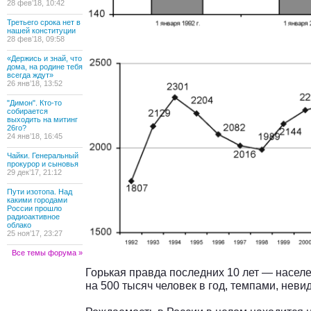
28 фев’18, 10:42
Третьего срока нет в
нашей конституции
28 фев’18, 09:58
«Держись и знай, что
дома, на родине тебя
всегда ждут»
26 янв’18, 13:52
"Димон". Кто-то
собирается
выходить на митинг
26го?
24 янв’18, 16:45
Чайки. Генеральный
прокурор и сыновья
29 дек’17, 21:12
Пути изотопа. Над
какими городами
России прошло
радиоактивное
облако
25 ноя’17, 23:27
Все темы форума »
Горькая правда последних 10 лет — насел
на 500 тысяч человек в год, темпами, нев