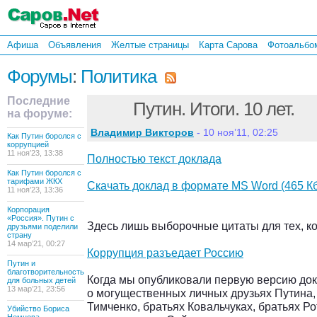
Афиша
Объявления
Желтые страницы
Карта Сарова
Фотоальбо
Форумы
:
Политика
Последние
Путин. Итоги. 10 лет.
на форуме:
Владимир Викторов
- 10 ноя’11, 02:25
Как Путин боролся с
коррупцией
11 ноя’23, 13:38
Полностью текст доклада
Как Путин боролся с
тарифами ЖКХ
Скачать доклад в формате MS Word (465 Кб
11 ноя’23, 13:36
Корпорация
«Россия». Путин с
Здесь лишь выборочные цитаты для тех, ко
друзьями поделили
страну
14 мар’21, 00:27
Коррупция разъедает Россию
Путин и
благотворительность
Когда мы опубликовали первую версию док
для больных детей
13 мар’21, 23:56
о могущественных личных друзьях Путина
Тимченко, братьях Ковальчуках, братьях Р
Убийство Бориса