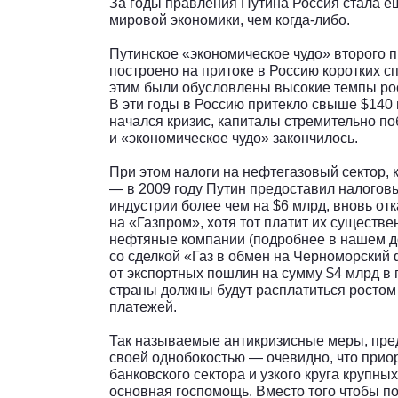
За годы правления Путина Россия стала 
мировой экономики, чем когда-либо.
Путинское «экономическое чудо» второго п
построено на притоке в Россию коротких с
этим были обусловлены высокие темпы рос
В эти годы в Россию притекло свыше $140 
начался кризис, капиталы стремительно п
и «экономическое чудо» закончилось.
При этом налоги на нефтегазовый сектор, 
— в 2009 году Путин предоставил налого
индустрии более чем на $6 млрд, вновь от
на «Газпром», хотя тот платит их существ
нефтяные компании (подробнее в нашем до
со сделкой «Газ в обмен на Черноморский
от экспортных пошлин на сумму $4 млрд в 
страны должны будут расплатиться ростом
платежей.
Так называемые антикризисные меры, пр
своей однобокостью — очевидно, что прио
банковского сектора и узкого круга крупн
основная госпомощь. Вместо того чтобы п