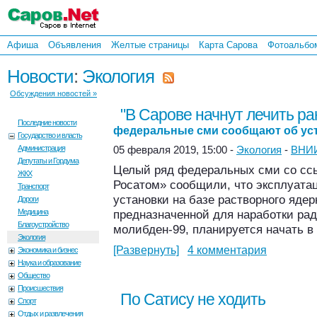
Афиша
Объявления
Желтые страницы
Карта Сарова
Фотоальбо
Новости
:
Экология
Обсуждения новостей »
"В Сарове начнут лечить ра
Последние новости
федеральные сми сообщают об уст
Государство и власть
Администрация
05 февраля 2019, 15:00 -
Экология
-
ВНИ
Депутаты и Гордума
Целый ряд федеральных сми со ссы
ЖКХ
Росатом» сообщили, что эксплуата
Транспорт
установки на базе растворного ядер
Дороги
Медицина
предназначенной для наработки рад
Благоустройство
молибден-99, планируется начать в 
Экология
[Развернуть]
4 комментария
Экономика и бизнес
Наука и образование
Общество
Происшествия
По Сатису не ходить
Спорт
Отдых и развлечения