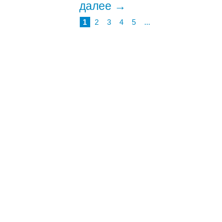
далее →
1
2
3
4
5
...