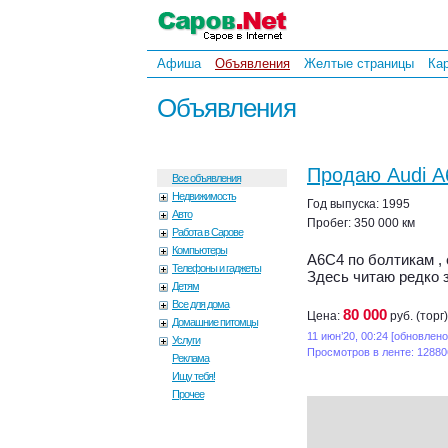
Афиша
Объявления
Желтые страницы
Ка
Объявления
Продаю Audi 
Все объявления
Недвижимость
Год выпуска: 1995
Авто
Пробег: 350 000 км
Работа в Сарове
Компьютеры
А6С4 по болтикам , 
Телефоны и гаджеты
Здесь читаю редко 
Детям
Все для дома
80 000
Цена:
руб. (торг)
Домашние питомцы
11 июн’20, 00:24 [обновлено:
Услуги
Просмотров в ленте: 12880
Реклама
Ищу тебя!
Прочее