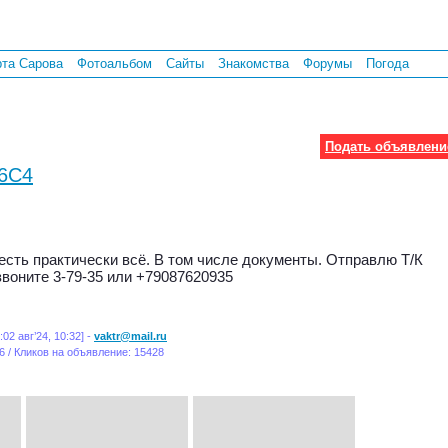
рта Сарова
Фотоальбом
Сайты
Знакомства
Форумы
Погода
Подать объявлени
А6С4
есть практически всё. В том числе документы. Отправлю Т/К
звоните 3-79-35 или +79087620935
02 авг’24, 10:32] -
vaktr@mail.ru
6 / Кликов на объявление: 15428