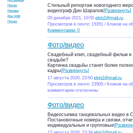
Для свадьбы
Стильный репортаж новогоднего меро
Прочее
видеограф Дин Шарапов
[Развернуть]
Реклама
Ищу тебя!
09 декабря 2021, 10:55
elrin2@mail.ru
Прочее
Просмотров в ленте: 19391 / Кликов на о
Комментарии: 0
Фото/видео
Свадебный клип, свадебный фильм и 
свадьбе?
Картинка свадьбы станет более полно
кадры
[Развернуть]
17 августа 2020, 23:50
elrin2@mail.ru
Просмотров в ленте: 23905 / Кликов на о
комментарии отключены
Фото/видео
Видеосъемка танцевальных видео в 
Постановочные номера и связки, отче
индивидуальные и групповые
[Разверн
17 августа 2020, 23:34
elrin2@mail.ru