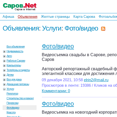
Афиша
Объявления
Желтые страницы
Карта Сарова
Фотоальбо
Объявления
:
Услуги
:
Фото/видео
Фото/видео
Все объявления
Недвижимость
Видеосъемка свадьбы в Сарове, репо
Авто
Саров
Работа в Сарове
Компьютеры
Авторский репортажный свадебный фил
Телефоны и гаджеты
элегантной классики для достижения 
Детям
Все для дома
09 декабря 2021, 10:58
elrin2@mail.ru
Домашние питомцы
Просмотров в ленте: 19386 / Кликов на о
Услуги
Комментарии: 0
Репетитор
Строительство и ремонт
Фото/видео
Перевозки
Фото/видео
Видеосъемка на новогодний корпорати
Красота