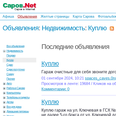
Афиша
Объявления
Желтые страницы
Карта Сарова
Фотоальбо
Объявления
:
Недвижимость
:
Куплю
Последние объявления
Все объявления
Недвижимость
Продаю
Куплю
Куплю
Сдаю
Сдаю посуточно
Гараж очистные для себя звоните до
Сниму
01 сентября 2024, 10:21
spaces_caves.0n
Прочее
Просмотров в ленте: 19684 / Кликов на о
Авто
Работа в Сарове
Комментарии: 0
Компьютеры
Телефоны и гаджеты
Куплю
Детям
Все для дома
Куплю гараж на ул. Ключевая в ГСК №1
Домашние питомцы
не далее 5-го бокса от ул. Ключевой дл