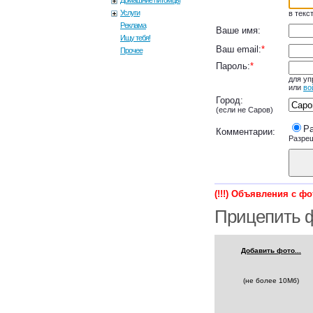
Домашние питомцы
Услуги
в текс
Реклама
Ваше имя:
Ищу тебя!
Ваш email:
*
Прочее
Пароль:
*
для уп
или
во
Город:
(если не Саров)
Р
Комментарии:
Разре
(!!!) Объявления с ф
Прицепить ф
Добавить фото...
(не более 10Мб)