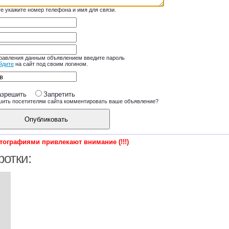
те укажите номер телефона и имя для связи.
равления данным объявлением введите пароль
йдите
на сайт под своим логином.
азрешить
Запретить
шить посетителям сайта комментировать ваше объявление?
Опубликовать
отографиями привлекают внимание (!!!)
отки: