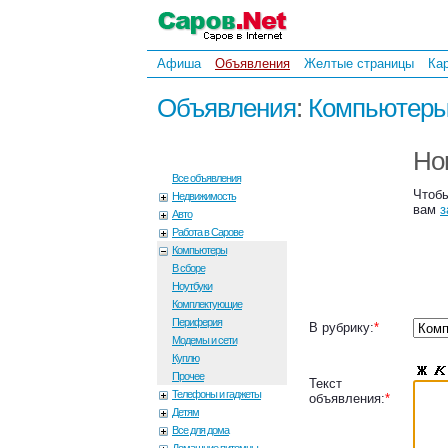
Афиша
Объявления
Желтые страницы
Ка
Объявления
:
Компьютер
Но
Все объявления
Чтобы
Недвижимость
вам
з
Авто
Работа в Сарове
Компьютеры
В сборе
Ноутбуки
Комплектующие
Периферия
В рубрику:
*
Модемы и сети
Куплю
Прочее
Текст
Телефоны и гаджеты
объявления:
*
Детям
Все для дома