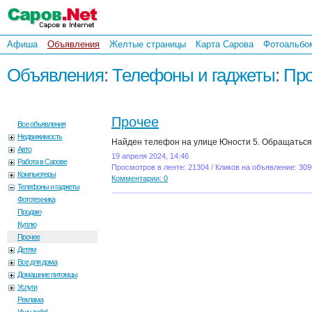
Афиша
Объявления
Желтые страницы
Карта Сарова
Фотоальбо
Объявления
:
Телефоны и гаджеты
:
Про
Прочее
Все объявления
Недвижимость
Найден телефон на улице Юности 5. Обращатьс
Авто
19 апреля 2024, 14:46
Работа в Сарове
Просмотров в ленте: 21304 / Кликов на объявление: 309
Компьютеры
Комментарии: 0
Телефоны и гаджеты
Фототехника
Продаю
Куплю
Прочее
Детям
Все для дома
Домашние питомцы
Услуги
Реклама