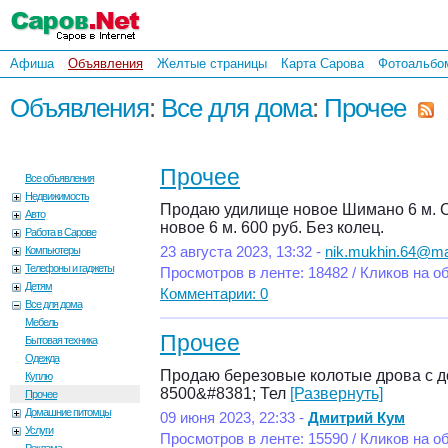
Афиша
Объявления
Желтые страницы
Карта Сарова
Фотоальбо
Объявления
:
Все для дома
:
Прочее
Прочее
Все объявления
Недвижимость
Продаю удилище новое Шимано 6 м. С 
Авто
новое 6 м. 600 руб. Без колец.
Работа в Сарове
Компьютеры
23 августа 2023, 13:32 -
nik.mukhin.64@mai
Телефоны и гаджеты
Просмотров в ленте: 18482 / Кликов на о
Детям
Комментарии: 0
Все для дома
Мебель
Прочее
Бытовая техника
Одежда
Продаю березовые колотые дрова с до
Куплю
8500&#8381; Тел
[Развернуть]
Прочее
Домашние питомцы
09 июня 2023, 22:33 -
Дмитрий Кум
Услуги
Просмотров в ленте: 15590 / Кликов на о