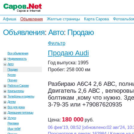
Афиша
Объявления
Желтые страницы
Карта Сарова
Фотоальбо
Объявления
:
Авто
:
Продаю
Фильтр
Продаю Audi
Все объявления
Недвижимость
Год выпуска: 1995
Авто
Пробег: 258 000 км
Продаю
Куплю
Прочее
Разбираю А6С4 2,6 АВС, полн
Работа в Сарове
Двигатель 2,6 АВС , велюровы
Компьютеры
болтикам ,кому что нужно. Зд
Телефоны и гаджеты
Детям
3-79-35 или +79087620935
Все для дома
Домашние питомцы
Услуги
180 000
Цена:
руб.
Реклама
06 фев’19, 08:52 [обновлено:02 авг’24, 10:
Ищу тебя!
Просмотров в ленте: 162984 / Кликов на 