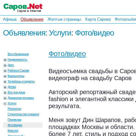
Афиша
Объявления
Желтые страницы
Карта Сарова
Фотоальбо
Объявления
:
Услуги
:
Фото/видео
Фото/видео
Все объявления
Недвижимость
Авто
Видеосъемка свадьбы в Саро
Работа в Сарове
Компьютеры
видеограф на свадьбу Саров
Телефоны и гаджеты
Детям
Авторский репортажный сваде
Все для дома
fashion и элегантной классик
Домашние питомцы
Услуги
результата.
Репетитор
Строительство и ремонт
Меня зовут Дин Шарапов, раб
Перевозки
Фото/видео
площадках Москвы и области.
Красота
более 7 лет, стиль и подход 