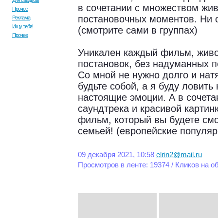
Для свадьбы
в сочетании с множеством жив
Прочее
постановочных моментов. Ни о
Реклама
Ищу тебя!
(смотрите сами в группах)
Прочее
Уникален каждый фильм, живо
постановок, без надуманных п
Со мной не нужно долго и нат
будьте собой, а я буду ловит
настоящие эмоции. А в сочета
саундтрека и красивой карти
фильм, который вы будете см
семьей! (европейские популяр
09 декабря 2021, 10:58
elrin2@mail.ru
Просмотров в ленте: 19374 / Кликов на о