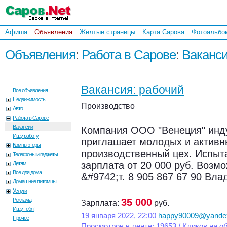
Афиша
Объявления
Желтые страницы
Карта Сарова
Фотоальбо
Объявления
:
Работа в Сарове
:
Ваканс
Вакансия: рабочий
Все объявления
Недвижимость
Производство
Авто
Работа в Сарове
Вакансии
Компания ООО "Венеция" инду
Ищу работу
приглашает молодых и активн
Компьютеры
производственный цех. Испыта
Телефоны и гаджеты
зарплата от 20 000 руб. Возмо
Детям
Все для дома
&#9742;т. 8 905 867 67 90 Вла
Домашние питомцы
Услуги
Реклама
35 000
Зарплата:
руб.
Ищу тебя!
19 января 2022, 22:00
happy90009@yandex
Прочее
Просмотров в ленте: 19653 / Кликов на о